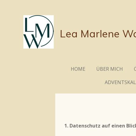
Zum
Hauptinhalt
springen
L
ea Marlene Wa
HOME
ÜBER MICH
ADVENTSKA
1.
Datenschutz auf einen Blic